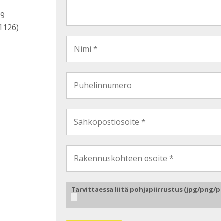
19
1126)
Tarvittaessa liitä pohjapiirrustus (jpg/png/p