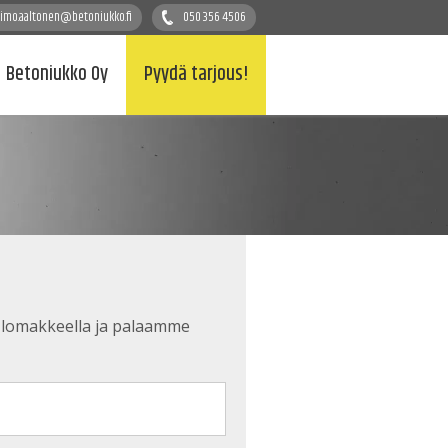
timo.aaltonen@betoniukko.fi
050 356 4506
Betoniukko Oy
Pyydä tarjous!
la lomakkeella ja palaamme