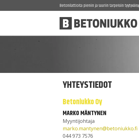
Betonilattioita pieniin ja suuriin tarpeisiin tyytyväis
YHTEYSTIEDOT
Betoniukko Oy
MARKO MÄNTYNEN
Myyntijohtaja
marko.mantynen@betoniukko.fi
044 973 7576