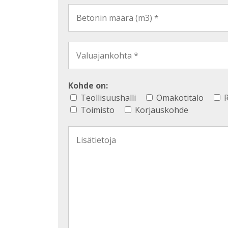
Kohde on:
Teollisuushalli
Omakotitalo
R
Toimisto
Korjauskohde