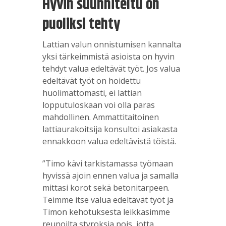
Hyvin suunniteltu on
puoliksi tehty
Lattian valun onnistumisen kannalta
yksi tärkeimmistä asioista on hyvin
tehdyt valua edeltävät työt. Jos valua
edeltävät työt on hoidettu
huolimattomasti, ei lattian
lopputuloskaan voi olla paras
mahdollinen. Ammattitaitoinen
lattiaurakoitsija konsultoi asiakasta
ennakkoon valua edeltävistä töistä.
”Timo kävi tarkistamassa työmaan
hyvissä ajoin ennen valua ja samalla
mittasi korot sekä betonitarpeen.
Teimme itse valua edeltävät työt ja
Timon kehotuksesta leikkasimme
reunoilta styroksia pois, jotta