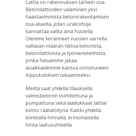
Lattia on rakennuksen tärkein osa.
Betonilattioiden valaminen yksi
haastavimmista betonirakentamisen
osa-alueita, joten urakoitsija
kannattaa valita aina huolella.
Olemme keränneet vuosien varrella
valtavan määrän tietoa betonista,
betonilattioista ja työmenetelmistä,
jonka haluamme jakaa
asiakkaidemme kanssa onnistuneen
lopputuloksen takaamiseksi.
Meiltä saat yhdellä tilauksella
valmisbetonin toimitettuna ja
pumpattuna sekä laadukkaat lattiat
kotiisi räätälöitynä. Kaikki yhdellä
kiinteällä hinnalla, erinomaisella
hinta-laatusuhteella.