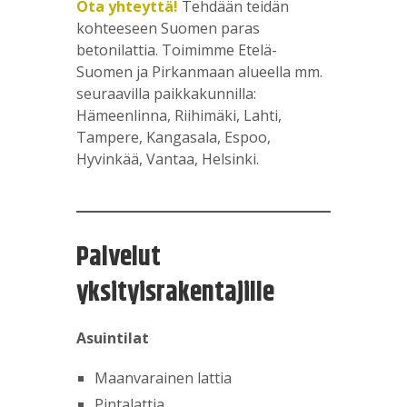
Ota yhteyttä!
Tehdään teidän
kohteeseen Suomen paras
betonilattia. Toimimme Etelä-
Suomen ja Pirkanmaan alueella mm.
seuraavilla paikkakunnilla:
Hämeenlinna, Riihimäki, Lahti,
Tampere, Kangasala, Espoo,
Hyvinkää, Vantaa, Helsinki.
Palvelut
yksityisrakentajille
Asuintilat
Maanvarainen lattia
Pintalattia