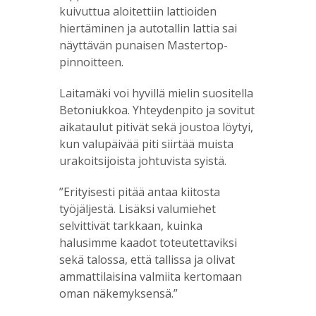
kuivuttua aloitettiin lattioiden
hiertäminen ja autotallin lattia sai
näyttävän punaisen Mastertop-
pinnoitteen.
Laitamäki voi hyvillä mielin suositella
Betoniukkoa. Yhteydenpito ja sovitut
aikataulut pitivät sekä joustoa löytyi,
kun valupäivää piti siirtää muista
urakoitsijoista johtuvista syistä.
”Erityisesti pitää antaa kiitosta
työjäljestä. Lisäksi valumiehet
selvittivät tarkkaan, kuinka
halusimme kaadot toteutettaviksi
sekä talossa, että tallissa ja olivat
ammattilaisina valmiita kertomaan
oman näkemyksensä.”