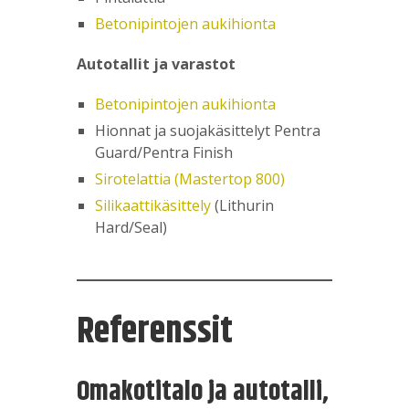
Betonipintojen aukihionta
Autotallit ja varastot
Betonipintojen aukihionta
Hionnat ja suojakäsittelyt Pentra
Guard/Pentra Finish
Sirotelattia (Mastertop 800)
Silikaattikäsittely
(Lithurin
Hard/Seal)
Referenssit
Omakotitalo ja autotalli,